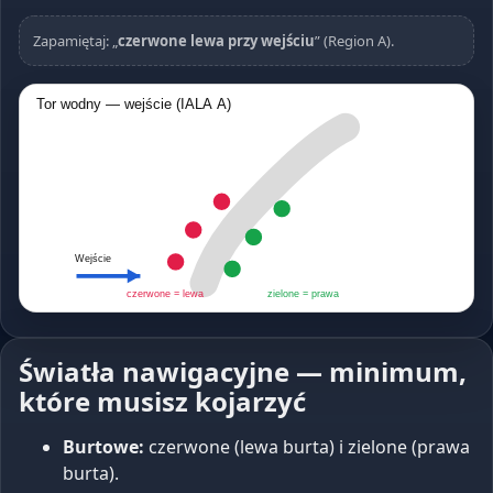
Zapamiętaj: „
czerwone lewa przy wejściu
” (Region A).
Tor wodny — wejście (IALA A)
Wejście
czerwone = lewa
zielone = prawa
Światła nawigacyjne — minimum,
które musisz kojarzyć
Burtowe:
czerwone (lewa burta) i zielone (prawa
burta).