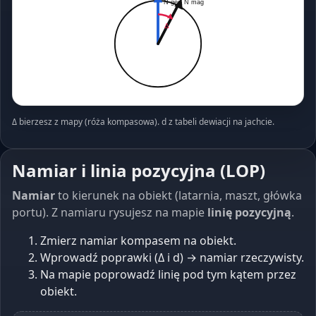
N geo
N mag
Δ
Δ bierzesz z mapy (róża kompasowa). d z tabeli dewiacji na jachcie.
Namiar i linia pozycyjna (LOP)
Namiar
to kierunek na obiekt (latarnia, maszt, główka
portu). Z namiaru rysujesz na mapie
linię pozycyjną
.
Zmierz namiar kompasem na obiekt.
Wprowadź poprawki (Δ i d) → namiar rzeczywisty.
Na mapie poprowadź linię pod tym kątem przez
obiekt.