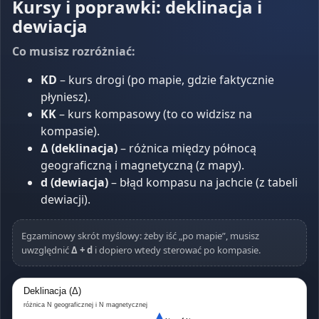
Kursy i poprawki: deklinacja i
dewiacja
Co musisz rozróżniać:
KD
– kurs drogi (po mapie, gdzie faktycznie
płyniesz).
KK
– kurs kompasowy (to co widzisz na
kompasie).
Δ (deklinacja)
– różnica między północą
geograficzną i magnetyczną (z mapy).
d (dewiacja)
– błąd kompasu na jachcie (z tabeli
dewiacji).
Egzaminowy skrót myślowy: żeby iść „po mapie”, musisz
uwzględnić
Δ + d
i dopiero wtedy sterować po kompasie.
Deklinacja (Δ)
różnica N geograficznej i N magnetycznej