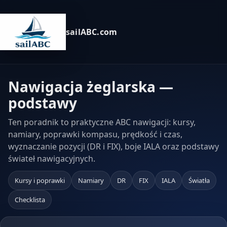
sailABC.com
Nawigacja żeglarska —
podstawy
Ten poradnik to praktyczne ABC nawigacji: kursy,
namiary, poprawki kompasu, prędkość i czas,
wyznaczanie pozycji (DR i FIX), boje IALA oraz podstawy
świateł nawigacyjnych.
Kursy i poprawki
Namiary
DR
FIX
IALA
Światła
Checklista