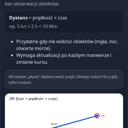
bez obserwacji obiektów.
Dystans
= prędkość × czas
np. 5 kn × 2 h = 10 Mm
Przydatne gdy nie widzisz obiektów (mgła, noc,
otwarte morze).
Wymaga aktualizacji po każdym manewrze i
zmianie kursu.
DR zawsze „pływa” błędem (wiatr, prąd). Dlatego robisz FIX-y gdy
tylko możesz.
DR (kurs + prędkość + czas)
DR
Kurs