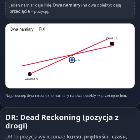
Jeden namiar daje linię.
Dwa namiary
(na dwa obiekty) dają
przecięcie
= pozycję.
Dwa namiary = FIX
Obiekt B
FIX
jacht
Latarnia A
Najprościej: dwa niezależne namiary na dwa obiekty → przecięcie linii.
DR: Dead Reckoning (pozycja z
drogi)
DR to pozycja wyliczona z
kursu
,
prędkości
i
czasu
,