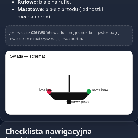
Rufowe:
białe na rufie.
Masztowe:
białe z przodu (jednostki
mechaniczne).
Jeśli widzisz
czerwone
światło innej jednostki — jesteś po jej
lewej stronie (patrzysz na jej lewą burtę).
Światła — schemat
lewa burta
prawa burta
rufowe (białe)
Checklista nawigacyjna