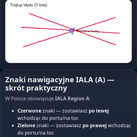
Trójkąt błędu (3 linie)
Pozycja w środku
Znaki nawigacyjne IALA (A) —
skrót praktyczny
W Polsce obowiązuje
IALA Region A
:
Czerwone
znaki — zostawiasz
po lewej
wchodząc do portu/na tor.
Zielone
znaki — zostawiasz
po prawej
wchodząc
do portu/na tor.