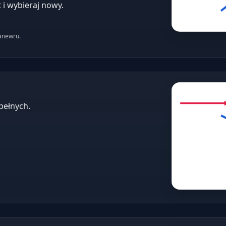
t i wybieraj nowy.
anewru.
pełnych.