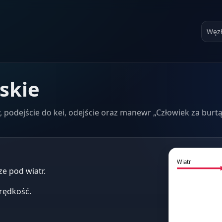
Węz
skie
 podejście do kei, odejście oraz manewr „Człowiek za burtą
Wiatr
e pod wiatr.
rędkość.