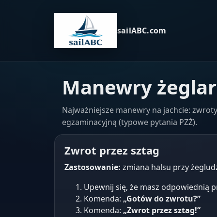
sailABC.com
Manewry żeglar
Najważniejsze manewry na jachcie: zwroty,
egzaminacyjną (typowe pytania PZŻ).
Zwrot przez sztag
Zastosowanie:
zmiana halsu przy żegludz
Upewnij się, że masz odpowiednią p
Komenda:
„Gotów do zwrotu?”
Komenda:
„Zwrot przez sztag!”