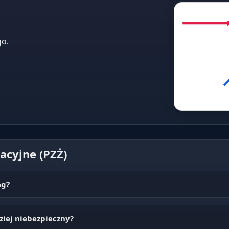
go.
acyjne (PZŻ)
ag?
dziej niebezpieczny?